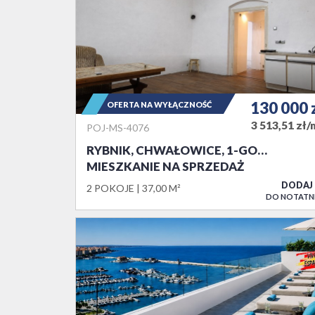
130 000
OFERTA NA WYŁĄCZNOŚĆ
3 513,51 zł/
POJ-MS-4076
RYBNIK, CHWAŁOWICE, 1-GO…
MIESZKANIE NA SPRZEDAŻ
DODAJ
2 POKOJE
37,00 M²
DO NOTATN