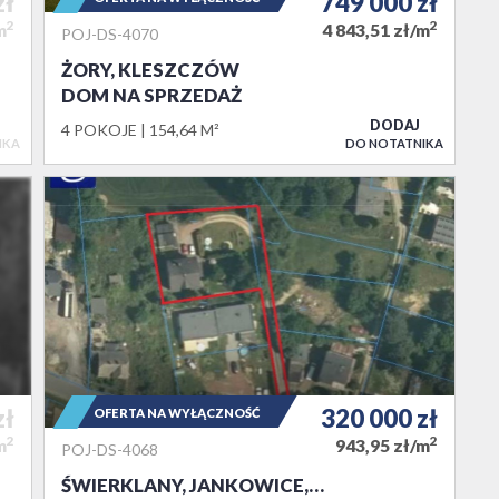
zł
749 000
zł
2
2
m
4 843,51 zł/m
POJ-DS-4070
ŻORY, KLESZCZÓW
DOM NA SPRZEDAŻ
DODAJ
4 POKOJE
154,64 M²
IKA
DO NOTATNIKA
zł
320 000
zł
OFERTA NA WYŁĄCZNOŚĆ
2
2
m
943,95 zł/m
POJ-DS-4068
ŚWIERKLANY, JANKOWICE,…