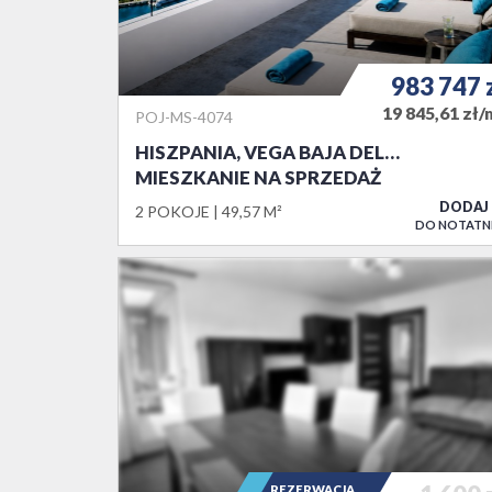
983 747
19 845,61 zł/
POJ-MS-4074
HISZPANIA, VEGA BAJA DEL…
MIESZKANIE NA SPRZEDAŻ
DODAJ
2 POKOJE
49,57 M²
DO NOTATN
REZERWACJA