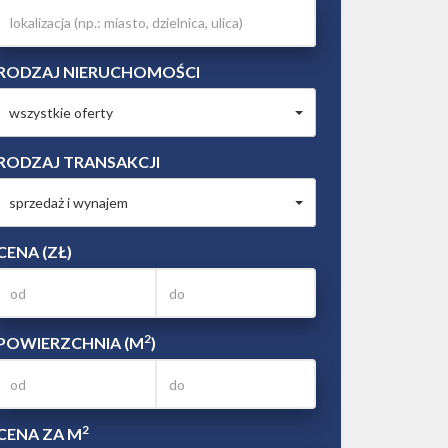
RODZAJ NIERUCHOMOŚCI
wszystkie oferty
RODZAJ TRANSAKCJI
sprzedaż i wynajem
CENA (ZŁ)
2
POWIERZCHNIA (M
)
2
CENA ZA M