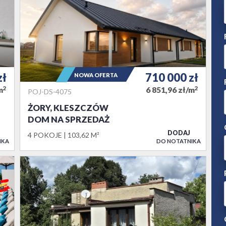
zł
710 000
zł
NOWA OFERTA
2
2
m
6 851,96 zł/m
POJ-DS-4075
ŻORY, KLESZCZÓW
DOM NA SPRZEDAŻ
DODAJ
4 POKOJE
103,62 M²
IKA
DO NOTATNIKA