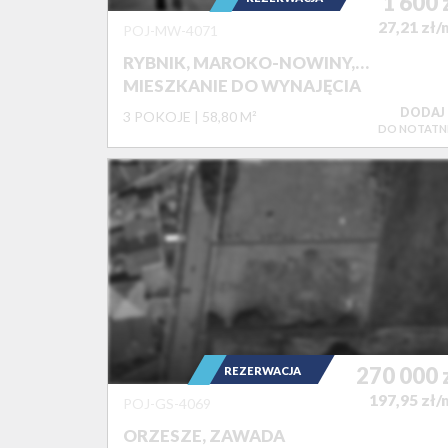
1 600
27,21 zł/
POJ-MW-4071
RYBNIK, MAROKO-NOWINY,…
MIESZKANIE DO WYNAJĘCIA
DODAJ
3 POKOJE
58,80 M²
DO NOTATN
270 000
REZERWACJA
197,95 zł/
POJ-GS-4069
ORZESZE, ZAWADA