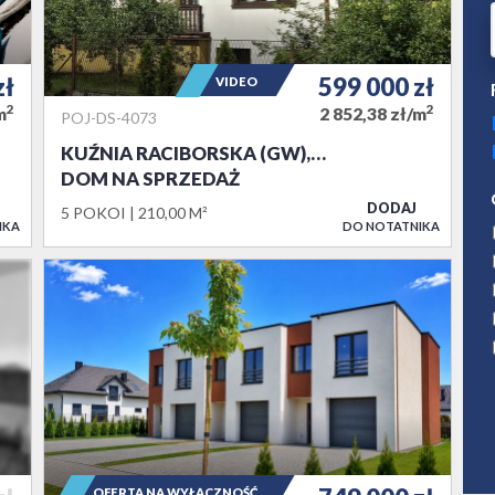
zł
599 000
zł
VIDEO
2
2
m
2 852,38 zł/m
POJ-DS-4073
KUŹNIA RACIBORSKA (GW),…
DOM NA SPRZEDAŻ
DODAJ
5 POKOI
210,00 M²
IKA
DO NOTATNIKA
OFERTA NA WYŁĄCZNOŚĆ