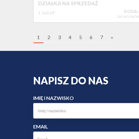
DZIAŁKA NA SPRZEDAŻ
DODAJ
1 364 M²
DO NOTATN
1
2
3
4
5
6
7
»
NAPISZ DO NAS
IMIĘ I NAZWISKO
EMAIL