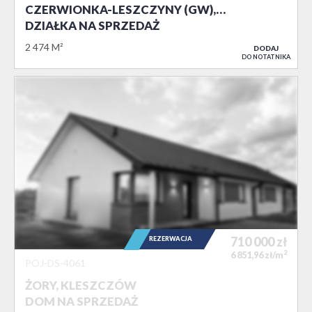
CZERWIONKA-LESZCZYNY (GW),…
DZIAŁKA NA SPRZEDAŻ
2 474 M²
DODAJ
DO NOTATNIKA
710 000
zł
REZERWACJA
2
6 851,96 zł/m
POJ-DS-4061
ŻORY, KLESZCZÓW
DOM NA SPRZEDAŻ