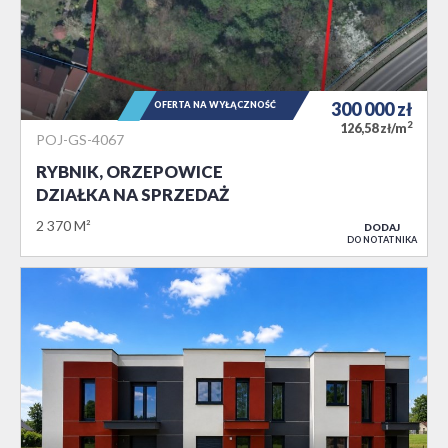
300 000
zł
OFERTA NA WYŁĄCZNOŚĆ
2
126,58 zł/m
POJ-GS-4067
RYBNIK, ORZEPOWICE
DZIAŁKA NA SPRZEDAŻ
2 370 M²
DODAJ
DO NOTATNIKA