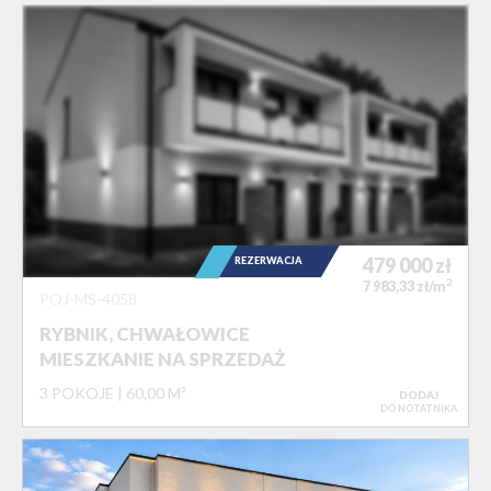
479 000
zł
REZERWACJA
2
7 983,33 zł/m
POJ-MS-4058
RYBNIK, CHWAŁOWICE
MIESZKANIE NA SPRZEDAŻ
3 POKOJE
60,00 M²
DODAJ
DO NOTATNIKA