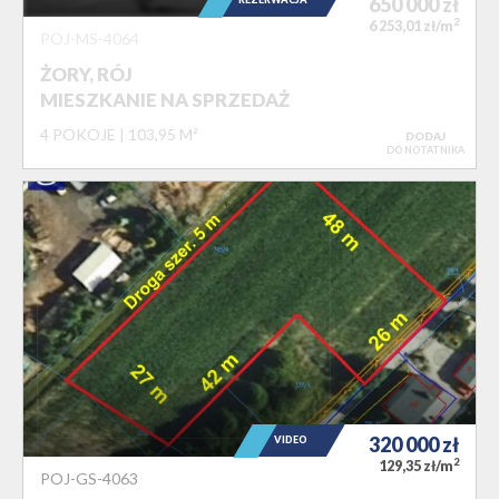
650 000
zł
2
6 253,01 zł/m
POJ-MS-4064
ŻORY, RÓJ
MIESZKANIE NA SPRZEDAŻ
4 POKOJE
103,95 M²
DODAJ
DO NOTATNIKA
320 000
zł
VIDEO
2
129,35 zł/m
POJ-GS-4063