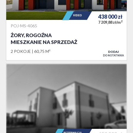
438 000
zł
VIDEO
2
7 209,88 zł/m
POJ-MS-4065
ŻORY, ROGOŹNA
MIESZKANIE NA SPRZEDAŻ
2 POKOJE
60,75 M²
DODAJ
DO NOTATNIKA
REZERWACJA