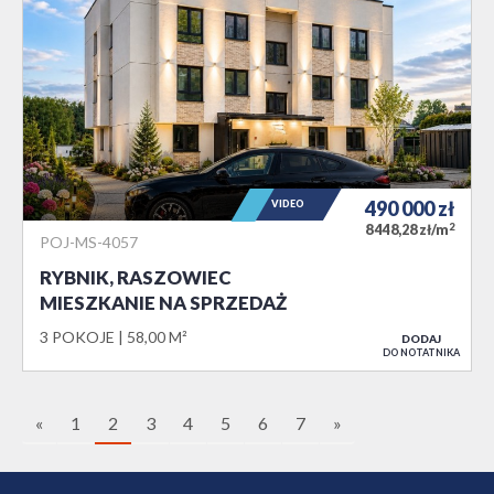
490 000
zł
VIDEO
2
8 448,28 zł/m
POJ-MS-4057
RYBNIK, RASZOWIEC
MIESZKANIE NA SPRZEDAŻ
3 POKOJE
58,00 M²
DODAJ
DO NOTATNIKA
«
1
2
3
4
5
6
7
»