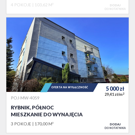
4 POKOJE
103,62 M²
DODAJ
DO NOTATNIKA
5 000
zł
OFERTA NA WYŁĄCZNOŚĆ
2
29,41 zł/m
POJ-MW-4059
RYBNIK, PÓŁNOC
MIESZKANIE DO WYNAJĘCIA
3 POKOJE
170,00 M²
DODAJ
DO NOTATNIKA