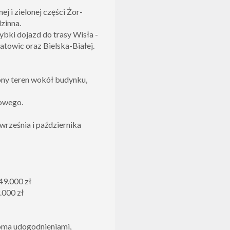
j i zielonej części Żor-
zinna.
ybki dojazd do trasy Wisła -
towic oraz Bielska-Białej.
ny teren wokół budynku,
owego.
rześnia i października
49.000 zł
.000 zł
oma udogodnieniami,