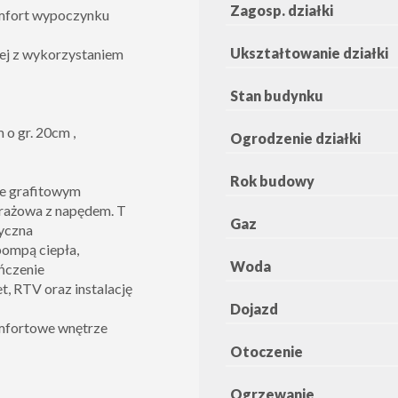
Zagosp. działki
omfort wypoczynku
Ukształtowanie działki
ej z wykorzystaniem
Stan budynku
 o gr. 20cm ,
Ogrodzenie działki
Rok budowy
ze grafitowym
rażowa z napędem. T
Gaz
ryczna
ompą ciepła,
Woda
ńczenie
t, RTV oraz instalację
Dojazd
omfortowe wnętrze
Otoczenie
Ogrzewanie