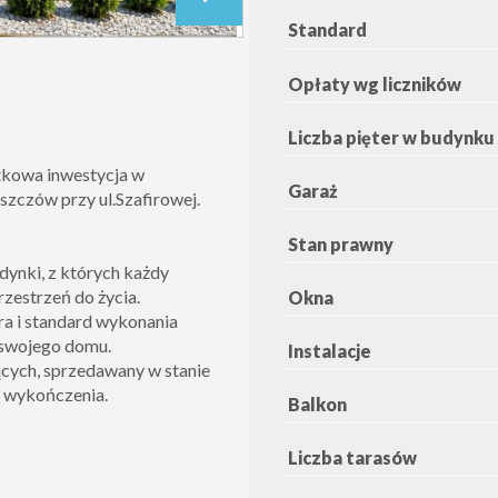
Standard
Opłaty wg liczników
Liczba pięter w budynku
tkowa inwestycja w
Garaż
eszczów przy ul.Szafirowej.
Stan prawny
dynki, z których każdy
rzestrzeń do życia.
Okna
a i standard wykonania
j swojego domu.
Instalacje
cych, sprzedawany w stanie
 wykończenia.
Balkon
Liczba tarasów