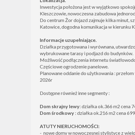
Lokalizacja.
Inwestycja położona jest w wyjątkowo spokojne
Kleszczowie, nowoczesna zabudowa jednorod
Do centrum Żor dojazd zajmuje kilka minut, sz
Katowice, dogodna komunikacja w kierunku Ka
Informacje uzupełniające.
Działka przygotowana i wyrównana, utwardzo
wybrukowane tarasy i podjazd do budynków.
Możliwość podłączenia internetu światłowod
Częściowe ogrodzenie panelowe.
Planowane oddanie do użytkowania : przełom w
2026r
Dostępne również inne segmenty :
Dom skrajny lewy
: działka ok.366 m2 cena 7
Dom środkowy
: działka ok.216 m2 cena 699
ATUTY NIERUCHOMOŚCI:
- nowe domy w nowoczesnej stylistyce z wiel