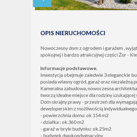
OPIS NIERUCHOMOŚCI
Nowoczesny dom z ogrodem i garażem , wyją
spokojnej i bardzo atrakcyjnej części Żor - Kl
Informacje podstawowe.
Inwestycja obejmuje zaledwie 3 eleganckie bu
posiada własny ogród, garaż oraz niezależną p
Kameralna zabudowa, nowoczesna architektur
tworzą idealne miejsce dla rodziny szukające
Dom skrajny prawy - przestrzeń dla wymagają
deweloperskim z możliwością indywidualnego
- powierzchnia domu: ok 154 m2
- działka : ok.360 m2
- garaż w bryle budynku: ok.25m2
- budynek dwukondygnacyjny