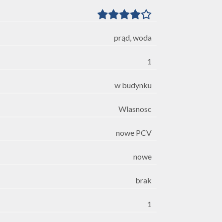
prąd, woda
1
w budynku
Wlasnosc
nowe PCV
nowe
brak
1