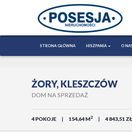
STRONA GŁÓWNA
HISZPANIA
O NA
ŻORY, KLESZCZÓW
DOM NA SPRZEDAŻ
2
4 POKOJE
154,64 M
4 843,51 Z