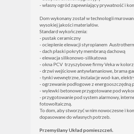
- własny ogród zapewniający prywatność i k
Dom wykonany został w technologii murowan
wysokiej jakości materiałów.
Standard wykończenia:
- pustak ceramiczny
- ocieplenie elewacji styropianem Austrotherm
- dach płaski pokryty membraną dachową
- elewacja silikonowo-silikatowa
- okna PCV trzyszybowe firmy Veka w kolor
- drzwi wejściowe antywłamaniowe, brama ga
- tynki wewnętrzne, instalacje wod-kan, elekt
- ogrzewanie podłogowe z energooszczędną p
- wylewki betonowe przygotowane pod wyko
- przygotowanie pod system alarmowy, interne
fotowoltaiczną.
To dom, aby stworzyć w nim nowoczesne i k
dopasowane do własnych potrzeb.
Przemyślany Układ pomieszczeń.