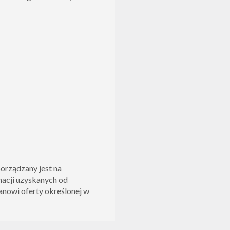
porządzany jest na
macji uzyskanych od
tanowi oferty określonej w