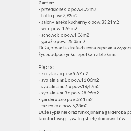
Parter:
- przedsionek o pow.4,72m2
- holl o pow.7,92m2
- salon+ aneks kuchenny o pow.33,21m2
- wc o pow. 1,65m2
- schowek o pow.1,36m2
- garaż o pow. 25,35m2
Duża, otwarta strefa dzienna zapewnia wygod
życia, odpoczynku i spotkań z bliskimi.
Piętro:
-
korytarz o pow.9,67m2
- sypialnia nr.1 o pow.11,06m2
- sypialnia nr.2 o pow.18,47m2
- sypialnia nr.3 o pow.28,96m2
- garderoba o pow.3,61 m2
- łazienka o pow.5,28m2
Duże sypialnie oraz funkcjonalna garderoba p
komfortową prywatną strefę domowników.