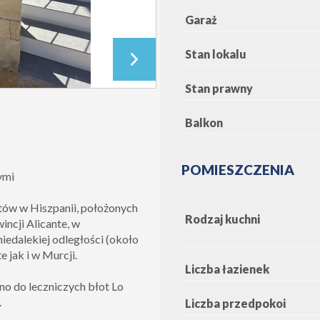
Garaż
Stan lokalu
Stan prawny
Balkon
POMIESZCZENIA
ymi
ów w Hiszpanii, położonych
Rodzaj kuchni
ncji Alicante, w
iedalekiej odległości (około
e jak i w Murcji.
Liczba łazienek
wno do leczniczych błot Lo
.
Liczba przedpokoi