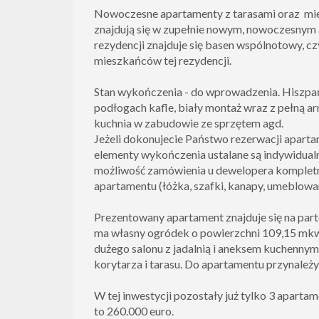
Nowoczesne apartamenty z tarasami oraz mi
znajdują się w zupełnie nowym, nowoczesnym
rezydencji znajduje się basen wspólnotowy, cz
mieszkańców tej rezydencji.
Stan wykończenia - do wprowadzenia. Hiszpań
podłogach kafle, biały montaż wraz z pełną 
kuchnia w zabudowie ze sprzętem agd.
Jeżeli dokonujecie Państwo rezerwacji aparta
elementy wykończenia ustalane są indywidualn
możliwość zamówienia u dewelopera komple
apartamentu (łóżka, szafki, kanapy, umeblowani
Prezentowany apartament znajduje się na par
ma własny ogródek o powierzchni 109,15 mkw.
dużego salonu z jadalnią i aneksem kuchennym, 
korytarza i tarasu. Do apartamentu przynależ
W tej inwestycji pozostały już tylko 3 aparta
to 260.000 euro.