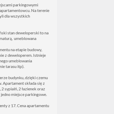
ejscami parkingowymi
 apartamentowcu. Na terenie
yli dla wszystkich
ski stan deweloperski to na
armaturą, umeblowana
mentu na etapie budowy,
ie z deweloperem. Istnieje
tnego umeblowania
e tarasu itp).
terze budynku, dzięki czemu
 Apartament składa się z
2 sypialń, 2 łazienek oraz
y jedno miejsce parkingowe.
menty z 17. Cena apartamentu