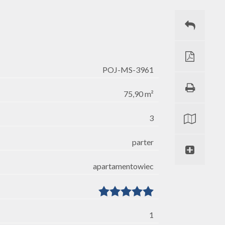
POJ-MS-3961
75,90 m²
3
parter
apartamentowiec
1