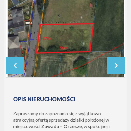
OPIS NIERUCHOMOŚCI
Zapraszamy do zapoznania się z wyjątkowo
atrakcyjną ofertą sprzedaży działki położonej w
miejscowości
Zawada – Orzesze
, w spokojnej i