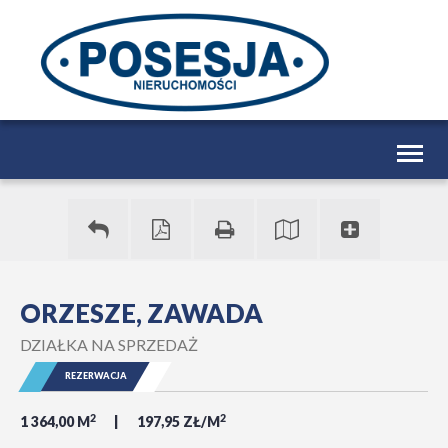
Togg
navig
ORZESZE, ZAWADA
DZIAŁKA NA SPRZEDAŻ
REZERWACJA
2
2
1 364,00 M
197,95 ZŁ/M