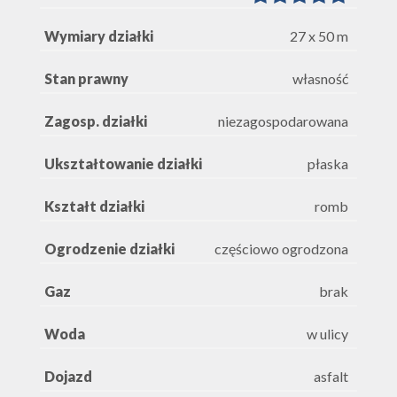
Wymiary działki
27 x 50 m
Stan prawny
własność
Zagosp. działki
niezagospodarowana
Ukształtowanie działki
płaska
Kształt działki
romb
Ogrodzenie działki
częściowo ogrodzona
Gaz
brak
Woda
w ulicy
Dojazd
asfalt