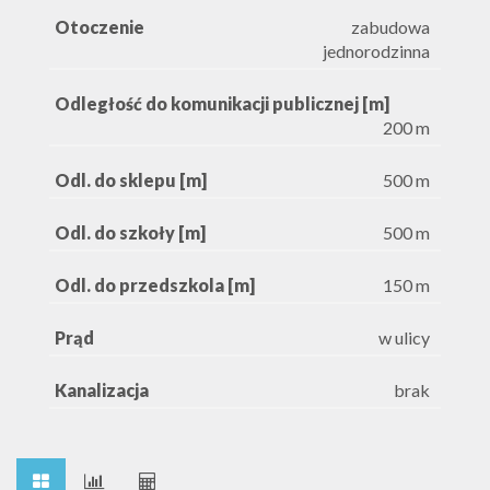
Otoczenie
zabudowa
jednorodzinna
Odległość do komunikacji publicznej [m]
200 m
Odl. do sklepu [m]
500 m
Odl. do szkoły [m]
500 m
Odl. do przedszkola [m]
150 m
Prąd
w ulicy
Kanalizacja
brak