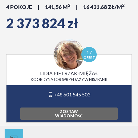
2
2
4 POKOJE
141,56 M
16 431,68 ZŁ/M
2 373 824 zł
17
OFERT
LIDIA PIETRZAK-MIĘŻAŁ
KOORDYNATOR SPRZEDAŻY W HISZPANII
+48 601 545 503
ZOSTAW
WIADOMOŚĆ