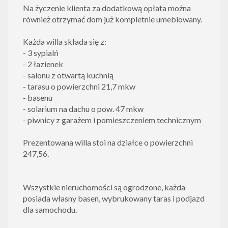
Na życzenie klienta za dodatkową opłata można
również otrzymać dom już kompletnie umeblowany.
Każda willa składa się z:
- 3 sypialń
- 2 łazienek
- salonu z otwartą kuchnią
- tarasu o powierzchni 21,7 mkw
- basenu
- solarium na dachu o pow. 47 mkw
- piwnicy z garażem i pomieszczeniem technicznym
Prezentowana willa stoi na działce o powierzchni
247,56.
Wszystkie nieruchomości są ogrodzone, każda
posiada własny basen, wybrukowany taras i podjazd
dla samochodu.