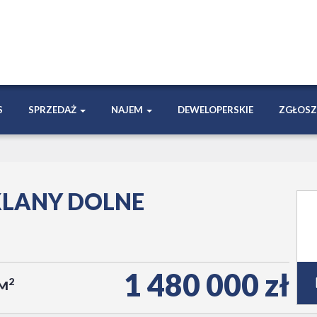
S
SPRZEDAŻ
NAJEM
DEWELOPERSKIE
ZGŁOSZ
KLANY DOLNE
1 480 000 zł
2
/M