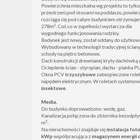
Powierzchnia mieszkalna wg projektu to tylk
przestrzeni pod skosami na poddaszu, powierzc
rozciąga się pod całym budynkiem otrzymuje
2
278m
. Coś co w zupełności wystarcza dla
wygodnego funkcjonowania rodziny.
Budynek jest nowy, został oddany do użytkow
Wybudowany w technologii tradycyjnej ściany 
schody na piętro betonowe.
Dach konstrukcji drewnianej kryty dachówką 
Ocieplenie ścian - styropian, dachu - pianka P
Okna PCV
trzyszybowe
zabezpieczone role
napędem elektrycznym. W roletach systemow
insektowe
.
Media.
Do budynku doprowadzono: wodę, gaz.
Kanalizacja połączona do zbiornika bezodpł
3
m
.
Na nieruchomości znajduje się
instalacja fot
kWp
współpracująca z
magazynem energii o