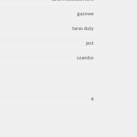
gazowe
taras duży
jest
szambo
4