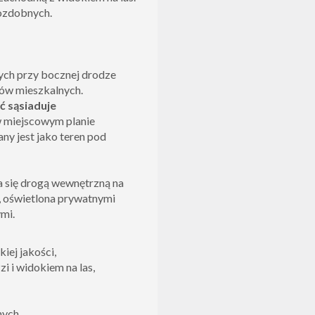
 ozdobnych.
ch przy bocznej drodze
ów mieszkalnych.
 sąsiaduje
w miejscowym planie
y jest jako teren pod
 się drogą wewnętrzną na
a, oświetlona prywatnymi
mi.
ej jakości,
zi i widokiem na las,
nych,