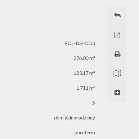
POJ-DS-4033
276,00 m²
123,17 m²
1 711 m²
5
dom jednorodzinny
poroterm