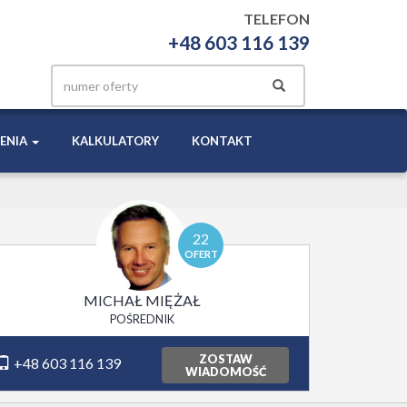
TELEFON
+48 603 116 139
ENIA
KALKULATORY
KONTAKT
22
OFERT
MICHAŁ MIĘŻAŁ
POŚREDNIK
ZOSTAW
+48 603 116 139
WIADOMOŚĆ