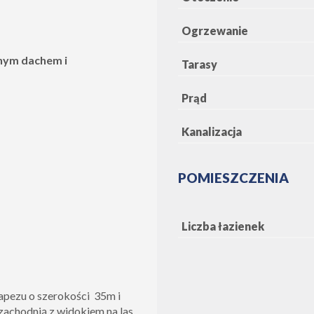
Ogrzewanie
nym dachem i
Tarasy
Prąd
Kanalizacja
POMIESZCZENIA
Liczba łazienek
apezu o szerokości 35m i
achodnią z widokiem na las.