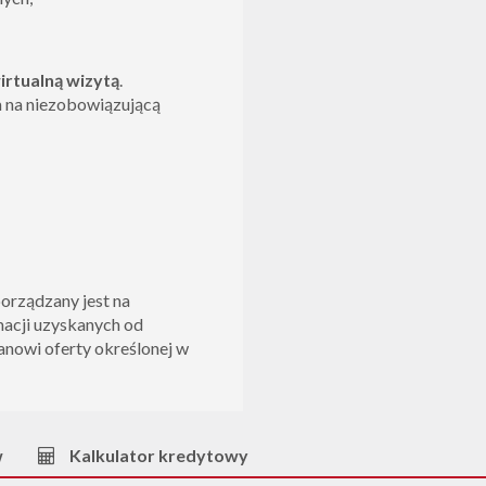
irtualną wizytą
.
m na niezobowiązującą
porządzany jest na
macji uzyskanych od
tanowi oferty określonej w
w
Kalkulator kredytowy