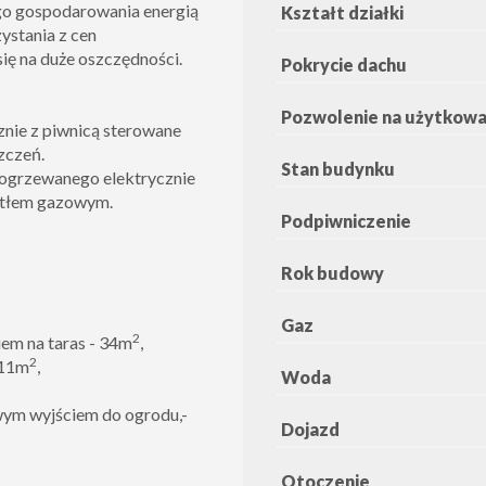
go gospodarowania energią
Kształt działki
ystania z cen
się na duże oszczędności.
Pokrycie dachu
Pozwolenie na użytkowa
nie z piwnicą sterowane
zczeń.
Stan budynku
ogrzewanego elektrycznie
kotłem gazowym.
Podpiwniczenie
Rok budowy
Gaz
2
ciem na taras - 34m
,
2
 11m
,
Woda
wym wyjściem do ogrodu,-
Dojazd
Otoczenie