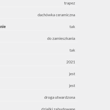
trapez
dachówka ceramiczna
nie
tak
do zamieszkania
tak
2021
jest
jest
droga utwardzona
działki zabudowane