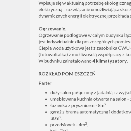
Wpisuje się w aktualną potrzebę ekologiczne
elektryczną - rozwiązanie umożliwiająca skorz
dynamicznych energii elektrycznej przekłada 
Ogrzewanie.
Ogrzewanie podłogowe w całym budynku łącz
jest indywidualnie dla poszczególnych pomies
Ciepła woda użytkowa jest z zasobnika CWU 
(fotowoltaika) z możliwością współpracy z 
W budynku zainstalowano
4 klimatyzatory
.
ROZKŁAD POMIESZCZEŃ
Parter:
duży salon połączony z jadalnią i z wyjś
umeblowana kuchnia otwarta na salon -
2
łazienka z prysznicem - 8m
,
garaż z bramą automatyczną i dodatko
2
30m
.
2
przedsionek - 4m
,
2.
hol - 7m