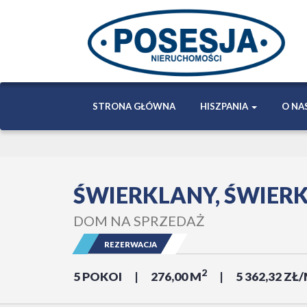
STRONA GŁÓWNA
HISZPANIA
O NA
ŚWIERKLANY, ŚWIER
DOM NA SPRZEDAŻ
REZERWACJA
2
5 POKOI
276,00 M
5 362,32 ZŁ