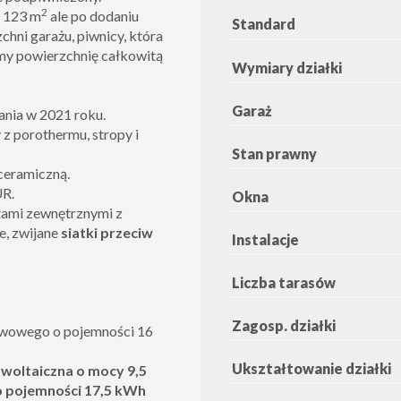
2
o 123 m
ale po dodaniu
Standard
hni garażu, piwnicy, która
my powierzchnię całkowitą
Wymiary działki
Garaż
ania w 2021 roku.
z porothermu, stropy i
Stan prawny
ceramiczną.
UR.
Okna
tami zewnętrznymi z
e, zwijane
siatki przeciw
Instalacje
Liczba tarasów
Zagosp. działki
ywowego o pojemności 16
Ukształtowanie działki
owoltaiczna o mocy 9,5
 pojemności 17,5 kWh