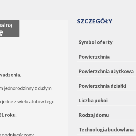
SZCZEGÓŁY
ualną
ę
Symbol oferty
Powierzchnia
Powierzchnia użytkowa
wadzenia
.
Powierzchnia działki
m jednorodzinny z dużym
Liczba pokoi
o jedne z wielu atutów tego
21 roku
.
Rodzaj domu
Technologia budowlana
 podpiwniczony.