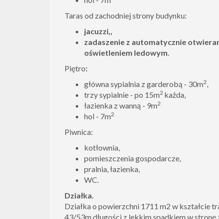
Taras od zachodniej strony budynku:
jacuzzi,,
zadaszenie z automatycznie otwiera
oświetleniem ledowym
.
Piętro
:
2
główna sypialnia z garderobą - 30m
,
2
trzy sypialnie - po 15m
każda,
2
łazienka z wanną - 9m
2
hol - 7m
Piwnica:
kotłownia,
pomieszczenia gospodarcze,
pralnia, łazienka,
WC.
Działka.
Działka o powierzchni 1711 m2 w kształcie tr
43/53m długości z lekkim spadkiem w stronę z