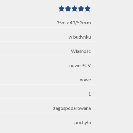
35m x 43/53m m
w budynku
Wlasnosc
nowe PCV
nowe
1
zagospodarowana
pochyła