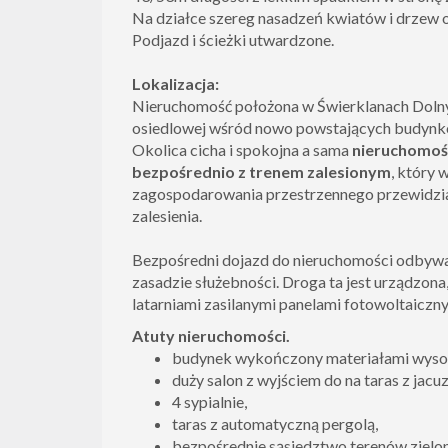
Na działce szereg nasadzeń kwiatów i drzew
Podjazd i ścieżki utwardzone.
Lokalizacja:
Nieruchomość położona w Świerklanach Dolny
osiedlowej wśród nowo powstających budynk
Okolica cicha i spokojna a sama
nieruchomość
bezpośrednio z trenem zalesionym
, który 
zagospodarowania przestrzennego przewidzian
zalesienia.
Bezpośredni dojazd do nieruchomości odbywa
zasadzie służebności. Droga ta jest urządzon
latarniami zasilanymi panelami fotowoltaiczny
Atuty nieruchomości.
budynek wykończony materiałami wysoki
duży salon z wyjściem do na taras z jacuz
4 sypialnie,
taras z automatyczną pergolą,
bezpośrednie sąsiedztwo terenów zielo